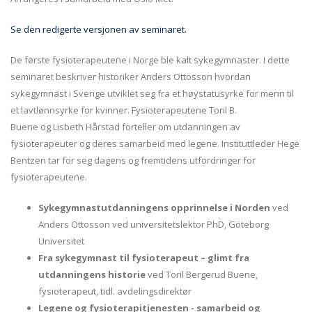
Se den redigerte versjonen av seminaret.
De første fysioterapeutene i Norge ble kalt sykegymnaster. I dette
seminaret beskriver historiker Anders Ottosson hvordan
sykegymnast i Sverige utviklet seg fra et høystatusyrke for menn til
et lavtlønnsyrke for kvinner. Fysioterapeutene Toril B.
Buene og Lisbeth Hårstad forteller om utdanningen av
fysioterapeuter og deres samarbeid med legene. Instituttleder Hege
Bentzen tar for seg dagens og fremtidens utfordringer for
fysioterapeutene.
Sykegymnastutdanningens opprinnelse i Norden
ved
Anders Ottosson ved universitetslektor PhD, Göteborg
Universitet
Fra sykegymnast til fysioterapeut – glimt fra
utdanningens historie
ved Toril Bergerud Buene,
fysioterapeut, tidl. avdelingsdirektør
Legene og fysioterapitjenesten - samarbeid og