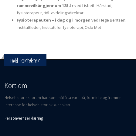
rammevilkår gjennom 125 år
ved Lisbeth Hårstad,
fysioterapeut, tidl. avdelingsdirektør
Fysioterapeuten – i dag og i morgen
ved Hege Bentzen,
instituttleder, Institutt for fysioterapi, Oslo Met
Hold kontakten
Kort om
Helsehistorisk forum har som mål å ta vare på, formidle og fremme
interesse for helsehistorisk kunnskap.
Personvernserklæring