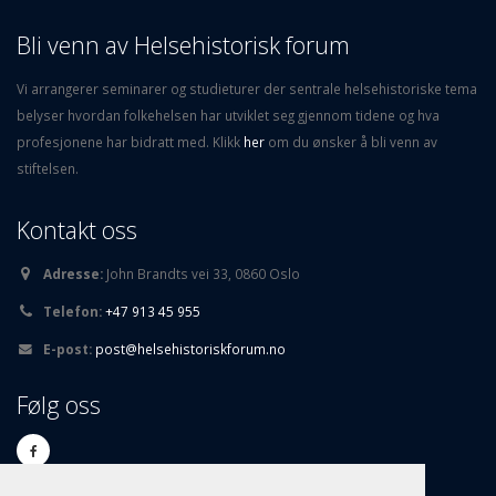
Bli venn av Helsehistorisk forum
Vi arrangerer seminarer og studieturer der sentrale helsehistoriske tema
belyser hvordan folkehelsen har utviklet seg gjennom tidene og hva
profesjonene har bidratt med. Klikk
her
om du ønsker å bli venn av
stiftelsen.
Kontakt oss
Adresse:
John Brandts vei 33, 0860 Oslo
Telefon:
+47 913 45 955
E-post:
post@helsehistoriskforum.no
Følg oss