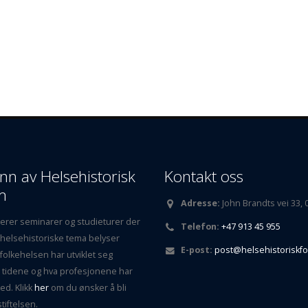
enn av Helsehistorisk
Kontakt oss
m
Adresse:
John Brandts vei 33,
gerer seminarer og studieturer der
Telefon:
+47 913 45 955
 helsehistoriske tema belyser
E-post:
post@helsehistoriskf
folkehelsen har utviklet seg
tidene og hva profesjonene har
ed. Klikk
her
om du ønsker å bli
tiftelsen.