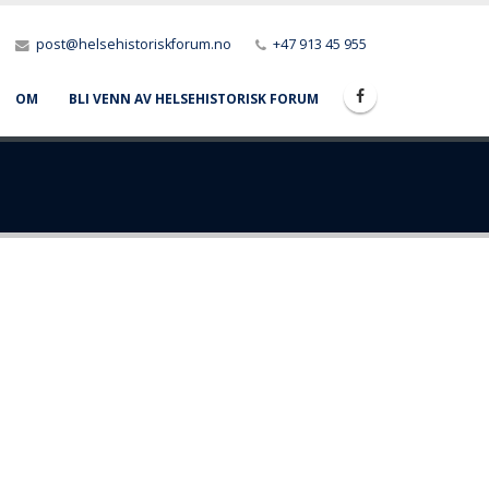
post@helsehistoriskforum.no
+47 913 45 955
OM
BLI VENN AV HELSEHISTORISK FORUM