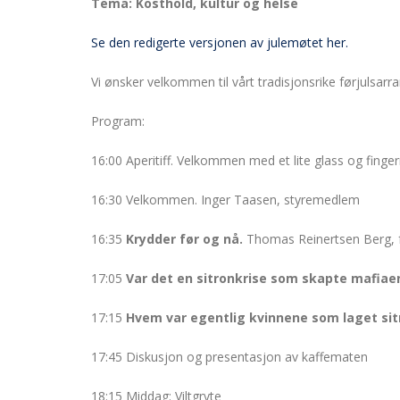
Tema: Kosthold, kultur og helse
Se den redigerte versjonen av julemøtet her.
Vi ønsker velkommen til vårt tradisjonsrike førjulsar
Program:
16:00 Aperitiff. Velkommen med et lite glass og finge
16:30 Velkommen. Inger Taasen, styremedlem
16:35
Krydder før og nå.
Thomas Reinertsen Berg, fo
17:05
Var det en sitronkrise som skapte mafiae
17:15
Hvem var egentlig kvinnene som laget sit
17:45 Diskusjon og presentasjon av kaffematen
18:15 Middag: Viltgryte