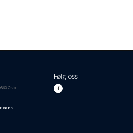
Følg oss
 0860 Oslo
orum.no