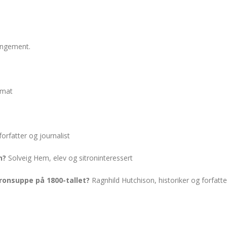
rangement.
rmat
rfatter og journalist
n?
Solveig Hem, elev og sitroninteressert
ronsuppe på 1800-tallet?
Ragnhild Hutchison, historiker og forfatte