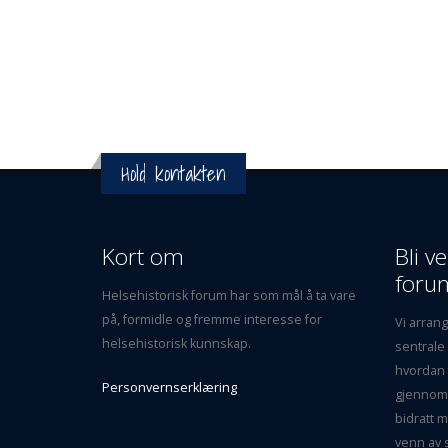
Hold kontakten
Kort om
Bli v
foru
Helsehistorisk forum har som mål å ta vare
på, formidle og fremme interesse for
Vi arran
helsehistorisk kunnskap.
sentrale
hvordan 
Personvernserklæring
gjennom 
bidratt m
venn av s